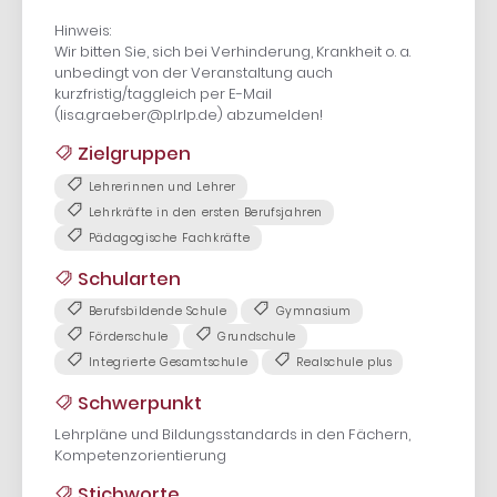
Hinweis:
Wir bitten Sie, sich bei Verhinderung, Krankheit o. a.
unbedingt von der Veranstaltung auch
kurzfristig/taggleich per E-Mail
(lisa.graeber@pl.rlp.de) abzumelden!
Zielgruppen
Lehrerinnen und Lehrer
Lehrkräfte in den ersten Berufsjahren
Pädagogische Fachkräfte
Schularten
Berufsbildende Schule
Gymnasium
Förderschule
Grundschule
Integrierte Gesamtschule
Realschule plus
Schwerpunkt
Lehrpläne und Bildungsstandards in den Fächern,
Kompetenzorientierung
Stichworte