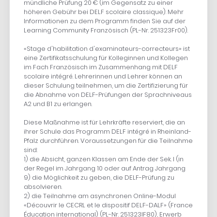
mündliche Prüfung 20 € (im Gegensatz zu einer
höheren Gebühr bei DELF scolaire classique). Mehr
Informationen zu dem Programm finden Sie auf der
Learning Community Französisch (PL-Nr. 251323Fr00).
«Stage d'habilitation d'examinateurs-correcteurs» ist
eine Zertifikatsschulung für Kolleginnen und Kollegen
im Fach Französisch im Zusammenhang mit DELF
scolaire intégré. Lehrerinnen und Lehrer können an
dieser Schulung teilnehmen, um die Zertifizierung für
die Abnahme von DELF-Prüfungen der Sprachniveaus
A2 und B1 zu erlangen.
Diese Maßnahme ist für Lehrkräfte reserviert, die an
ihrer Schule das Programm DELF intégré in Rheinland-
Pfalz durchführen. Voraussetzungen für die Teilnahme
sind:
1) die Absicht, ganzen Klassen am Ende der Sek. I (in
der Regel im Jahrgang 10 oder auf Antrag Jahrgang
9) die Möglichkeit zu geben, die DELF-Prüfung zu
absolvieren.
2) die Teilnahme am asynchronen Online-Modul
«Découvrir le CECRL et le dispositif DELF-DALF» (France
Éducation international) (PL-Nr. 251323IF80), Erwerb