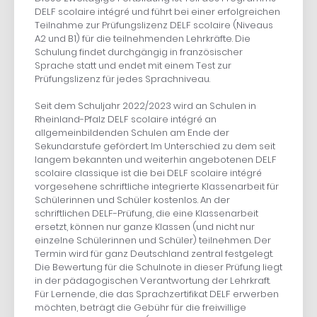
DELF scolaire intégré und führt bei einer erfolgreichen
Teilnahme zur Prüfungslizenz DELF scolaire (Niveaus
A2 und B1) für die teilnehmenden Lehrkräfte. Die
Schulung findet durchgängig in französischer
Sprache statt und endet mit einem Test zur
Prüfungslizenz für jedes Sprachniveau.
Seit dem Schuljahr 2022/2023 wird an Schulen in
Rheinland-Pfalz DELF scolaire intégré an
allgemeinbildenden Schulen am Ende der
Sekundarstufe gefördert. Im Unterschied zu dem seit
langem bekannten und weiterhin angebotenen DELF
scolaire classique ist die bei DELF scolaire intégré
vorgesehene schriftliche integrierte Klassenarbeit für
Schülerinnen und Schüler kostenlos. An der
schriftlichen DELF-Prüfung, die eine Klassenarbeit
ersetzt, können nur ganze Klassen (und nicht nur
einzelne Schülerinnen und Schüler) teilnehmen. Der
Termin wird für ganz Deutschland zentral festgelegt.
Die Bewertung für die Schulnote in dieser Prüfung liegt
in der pädagogischen Verantwortung der Lehrkraft.
Für Lernende, die das Sprachzertifikat DELF erwerben
möchten, beträgt die Gebühr für die freiwillige