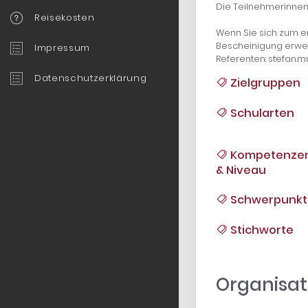
Die Teilnehmerinnen
Reisekosten
Wenn Sie sich zum er
Bescheinigung erwer
Impressum
Referenten: stefan.mu
Datenschutzerklärung
Zielgruppen
Schularten
Kompetenze
& Niveau
Schwerpunkt
Stichworte
Organisat