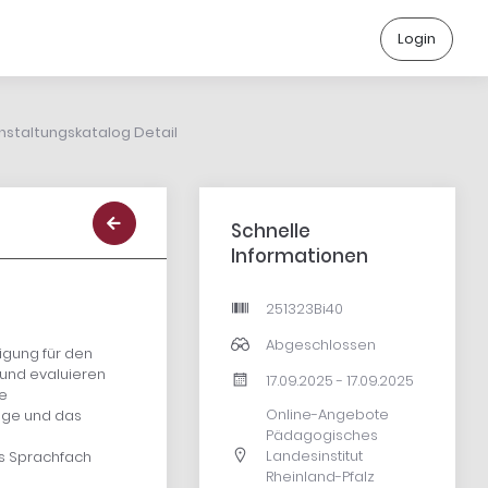
Login
nstaltungskatalog Detail
Schnelle
Informationen
251323Bi40
Abgeschlossen
igung für den
 und evaluieren
17.09.2025 - 17.09.2025
he
Online-Angebote
üge und das
Pädagogisches
Landesinstitut
as Sprachfach
Rheinland-Pfalz