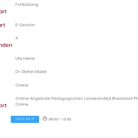
Fortbildung
art
rt
E-Session
4
unden
Ute Heine
Dr. Stefan Müller
Online
Online-Angebote Pädagogisches Landesinstitut Rheinland-Pf
Online
ort
2025-09-17
09:00 - 13:00