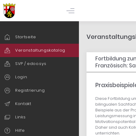
Veranstaltungsk
Startseite
Veranstaltungskatalog
Fortbildung zum
SVP / edoo.sys
Französisch: Sa
Login
Praxisbeispi
Registrierung
Diese Fortbildung u
Kontakt
bilingualen Sachfach
Beispiele aus der Pra
Leistungsmessung im
Links
Motivationspotential
Daher sind auch Kol
Hilfe
unterrichten.