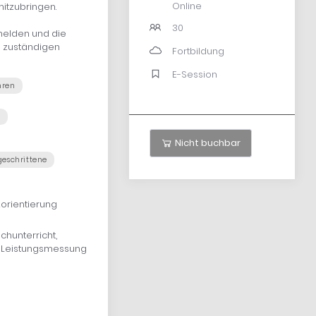
Online
itzubringen.
30
melden und die
m zuständigen
Fortbildung
E-Session
hren
e
Nicht buchbar
geschrittene
orientierung
hunterricht,
xis Leistungsmessung