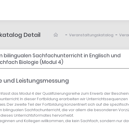
atalog Detail
-
-
Veranstaltungskatalog
Vera
 bilingualen Sachfachunterricht in Englisch und
chfach Biologie (Modul 4)
ele und Leistungsmessung
mfasst das Modul 4 der Qualifizierungsreihe zum Erwerb der Beschein
unterricht. In dieser Fortbildung erarbeiten wir Unterrichtssequenzen
xis. Der zweite Teil der Fortbildung konzentriert sich auf die spezifisc
 bilingualen Sachfachunterricht, die vor allem die besonderen Vorz
 dieses Unterrichtsformates hervorhebt.
leginnen und Kollegen willkommen, die kein Sachfach, sondern nur d