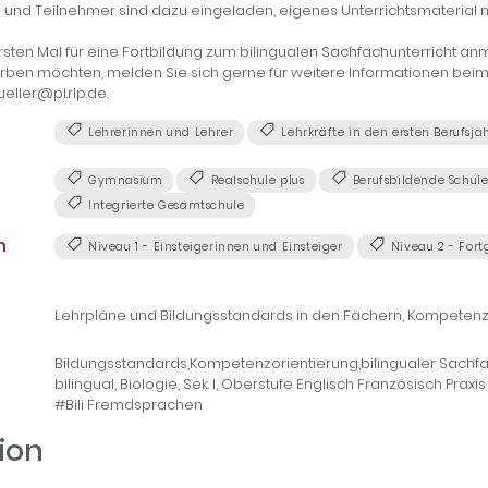
 und Teilnehmer sind dazu eingeladen, eigenes Unterrichtsmaterial m
sten Mal für eine Fortbildung zum bilingualen Sachfachunterricht an
ben möchten, melden Sie sich gerne für weitere Informationen bei
eller@pl.rlp.de.
Lehrerinnen und Lehrer
Lehrkräfte in den ersten Berufsja
Gymnasium
Realschule plus
Berufsbildende Schul
Integrierte Gesamtschule
n
Niveau 1 - Einsteigerinnen und Einsteiger
Niveau 2 - Fort
Lehrpläne und Bildungsstandards in den Fächern, Kompetenz
Bildungsstandards,Kompetenzorientierung,bilingualer Sachfac
bilingual, Biologie, Sek. I, Oberstufe Englisch Französisch Pra
#Bili Fremdsprachen
ion