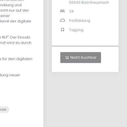
55543 Bad Kreuznach
wicklung und
icht nur auf der
24
 einer
Fortbildung
amit der digitale
Tagung
RLP". Der Einsatz
nzt wird es durch
Nicht buchbar
 für den digitalen
ildung neuer
hule