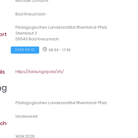
Michael Schacht
Bad Kreuznach
Pädagogisches Landesinstitut Rheinland-Pfalz
Steinkaut 3
ort
55543 Bad Kreuznach
2026-05-12
09:30 - 17:30
ls
https://bildung.rlp.de/zfs/
ng
Pädagogisches Landesinstitut Rheinland-Pfalz
landesweit
ich
14.04.2026