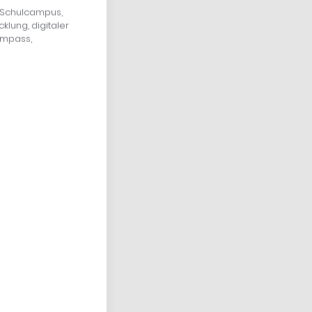
t, Schulcampus,
klung, digitaler
Kompass,