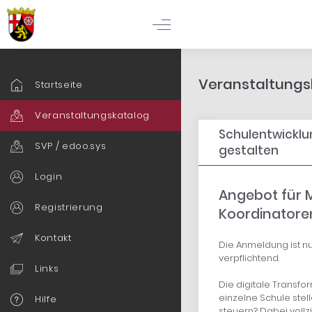
Veranstaltungsk
Startseite
Veranstaltungskatalog
Schulentwicklu
SVP / edoo.sys
gestalten
Login
Angebot für M
Registrierung
Koordinatoren
Kontakt
Die Anmeldung ist nu
verpflichtend.
Links
Die digitale Transfo
einzelne Schule stell
Hilfe
steuern? Dabei voll