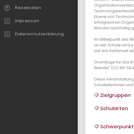
Organisationsentwick
Reisekosten
Technologieentwicklu
Ebene von Technologi
Impressum
erfolgreichen Organi
Wandel nachhaltig g
Datenschutzerklärung
Im Mittelpunkt des W
an der Schule wird e
auf das Kartenset a
Grundlage für das Ka
Wandel" (CC-BY-SA 4.
Diese Veranstaltung 
Schulleiterinnen und 
Zielgruppen
Schularten
Schwerpunkt