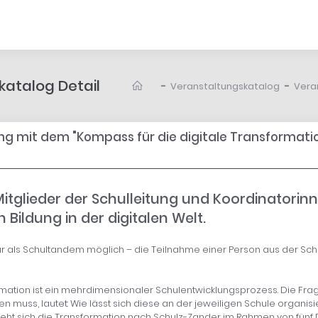
atalog Detail
-
-
Veranstaltungskatalog
Vera
ng mit dem "Kompass für die digitale Transformatio
itglieder der Schulleitung und Koordinatorin
 Bildung in der digitalen Welt.
r als Schultandem möglich – die Teilnahme einer Person aus der Schul
rmation ist ein mehrdimensionaler Schulentwicklungsprozess. Die Frag
en muss, lautet: Wie lässt sich diese an der jeweiligen Schule organis
zieht sich die Transformation nach Schulz-Zander im Rahmen von fünf