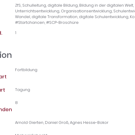
ZfS, Schulleitung, digitale Bildung, Bildung in der digitalen Wel
Unterrichtsentwicklung, Organisationsentwicklung, Schulentwic
Wandel, digitale Transformation, digitale Schulentwicklung, 
#Startchancen, #SCP-Broschüre
.
1
ion
Fortbildung
art
rt
Tagung
8
unden
Arnold Gierten, Daniel Groß, Agnes Hesse-Bokor