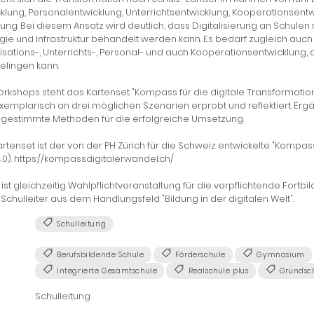
lung, Personalentwicklung, Unterrichtsentwicklung, Kooperationsent
ng. Bei diesem Ansatz wird deutlich, dass Digitalisierung an Schulen n
e und Infrastruktur behandelt werden kann. Es bedarf zugleich auch
sations-, Unterrichts-, Personal- und auch Kooperationsentwicklung, d
elingen kann.
orkshops steht das Kartenset "Kompass für die digitale Transformation 
xemplarisch an drei möglichen Szenarien erprobt und reflektiert. Ergä
bgestimmte Methoden für die erfolgreiche Umsetzung.
rtenset ist der von der PH Zürich für die Schweiz entwickelte "Kompass
0). https://kompassdigitalerwandel.ch/
ist gleichzeitig Wahlpflichtveranstaltung für die verpflichtende Fortb
Schulleiter aus dem Handlungsfeld "Bildung in der digitalen Welt".
Schulleitung
Berufsbildende Schule
Förderschule
Gymnasium
Integrierte Gesamtschule
Realschule plus
Grundsc
Schulleitung