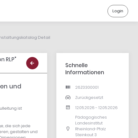
Login
nstaltungskatalog Detail
n RLP"
Schnelle
Informationen
nen und
26Z0300001
Zurückgesetzt
12.05.2026 - 12.05.2026
leitung ist
Pädagogisches
Landesinstitut
e, die sich jede
Rheinland-Pfalz
ieren, gestalten und
Steinkaut 3
 Dimensionen: