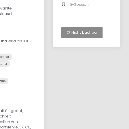
E-Session
wählte
stausch
Nicht buchbar
und wird bis 18:00
beiter
tung
plus
litätsgebot,
hkeit,
ention von
ftslehre, SK, GL,