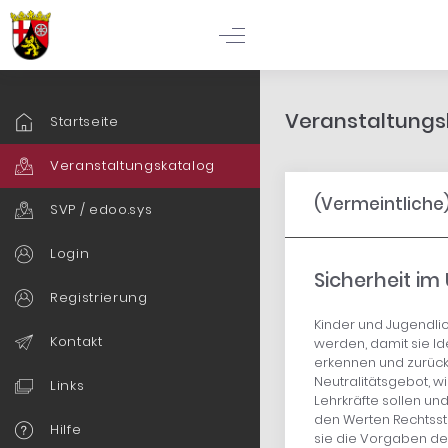
Veranstaltungsk
Startseite
Veranstaltungskatalog
(Vermeintliche)
SVP / edoo.sys
Login
Sicherheit i
Registrierung
Kinder und Jugendli
Kontakt
werden, damit sie I
erkennen und zurückw
Neutralitätsgebot, wi
Links
Lehrkräfte sollen un
den Werten Rechtsst
Hilfe
sie die Vorgaben d