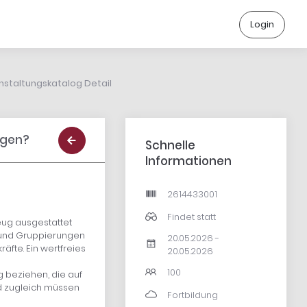
Login
nstaltungskatalog Detail
agen?
Schnelle
Informationen
2614433001
Findet statt
ug ausgestattet
 und Gruppierungen
20.05.2026 -
äfte. Ein wertfreies
20.05.2026
100
g beziehen, die auf
d zugleich müssen
Fortbildung