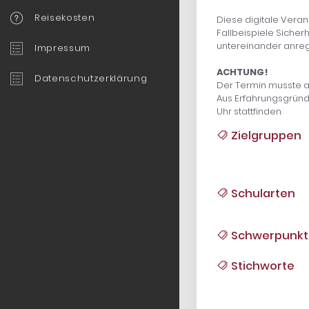
Reisekosten
Diese digitale Vera
Fallbeispiele Siche
untereinander anreg
Impressum
ACHTUNG!
Datenschutzerklärung
Der Termin musste a
Aus Erfahrungsgründe
Uhr stattfinden.
Zielgruppen
Schularten
Schwerpunkt
Stichworte