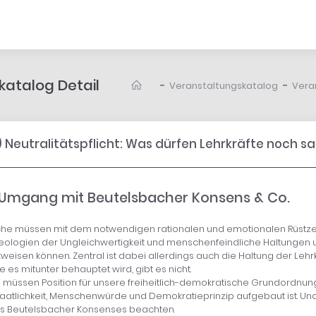
atalog Detail
-
-
Veranstaltungskatalog
Vera
 Neutralitätspflicht: Was dürfen Lehrkräfte noch s
m Umgang mit Beutelsbacher Konsens & Co.
che müssen mit dem notwendigen rationalen und emotionalen Rüstze
deologien der Ungleichwertigkeit und menschenfeindliche Haltungen
eisen können. Zentral ist dabei allerdings auch die Haltung der Lehrkr
e es mitunter behauptet wird, gibt es nicht.
d müssen Position für unsere freiheitlich-demokratische Grundordnun
aatlichkeit, Menschenwürde und Demokratieprinzip aufgebaut ist. Un
es Beutelsbacher Konsenses beachten.