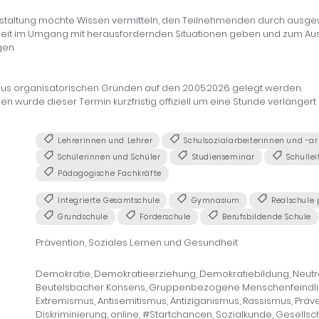
nstaltung möchte Wissen vermitteln, den Teilnehmenden durch ausge
rheit im Umgang mit herausfordernden Situationen geben und zum Au
en.
us organisatorischen Gründen auf den 20.05.2026 gelegt werden.
n wurde dieser Termin kurzfristig offiziell um eine Stunde verlängert 
Lehrerinnen und Lehrer
Schulsozialarbeiterinnen und -ar
Schülerinnen und Schüler
Studienseminar
Schullei
Pädagogische Fachkräfte
Integrierte Gesamtschule
Gymnasium
Realschule 
Grundschule
Förderschule
Berufsbildende Schule
Prävention, Soziales Lernen und Gesundheit
Demokratie, Demokratieerziehung, Demokratiebildung, Neutra
Beutelsbacher Konsens, Gruppenbezogene Menschenfeindlic
Extremismus, Antisemitismus, Antiziganismus, Rassismus, Präv
Diskriminierung, online, #Startchancen, Sozialkunde, Gesellscha