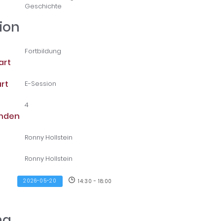
Geschichte
ion
Fortbildung
art
rt
E-Session
4
unden
Ronny Hollstein
Ronny Hollstein
2026-05-20
14:30 - 18:00
ng