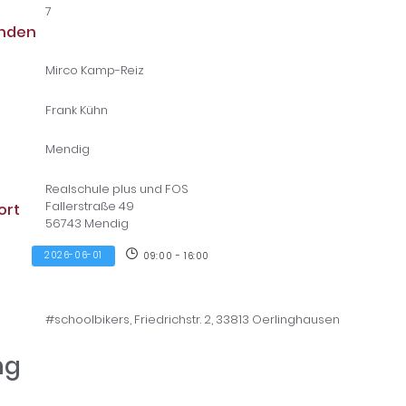
7
unden
Mirco Kamp-Reiz
Frank Kühn
Mendig
Realschule plus und FOS
Fallerstraße 49
ort
56743 Mendig
2026-06-01
09:00 - 16:00
#schoolbikers, Friedrichstr. 2, 33813 Oerlinghausen
ng