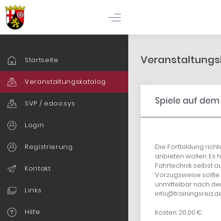
Veranstaltungsk
Startseite
Veranstaltungskatalog
Spiele auf dem
SVP / edoo.sys
Login
Registrierung
Die Fortbildung richt
anbieten wollen. Es 
Fahrtechnik selbst a
Kontakt
Vorzugsweise sollte 
unmittelbar nach d
Links
info@trainingsreiz.d
Hilfe
Kosten: 20,00 €