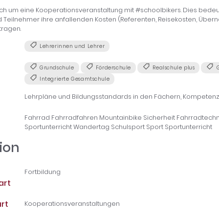
ich um eine Kooperationsveranstaltung mit #schoolbikers. Dies bedeu
 Teilnehmer ihre anfallenden Kosten (Referenten, Reisekosten, Über
tragen.
Lehrerinnen und Lehrer
Grundschule
Förderschule
Realschule plus
G
Integrierte Gesamtschule
Lehrpläne und Bildungsstandards in den Fächern, Kompetenz
Fahrrad Fahrradfahren Mountainbike Sicherheit Fahrradtechni
Sportunterricht Wandertag Schulsport Sport Sportunterricht
ion
Fortbildung
art
rt
Kooperationsveranstaltungen