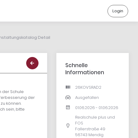
Login
nstaltungskatalog Detail
Schnelle
Informationen
26KOVSRAD2
n der Schule
Ausgefallen
r Verbesserung der
 zu können.
01.06.2026 - 01.06.2026
h sein, bitte
Realschule plus und
FOS
Fallerstraße 49
56743 Mendig