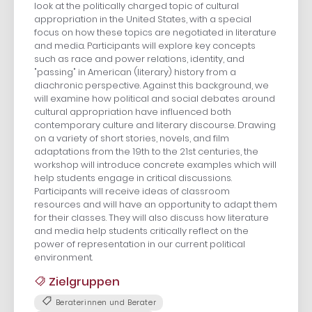
look at the politically charged topic of cultural
appropriation in the United States, with a special
focus on how these topics are negotiated in literature
and media. Participants will explore key concepts
such as race and power relations, identity, and
"passing" in American (literary) history from a
diachronic perspective. Against this background, we
will examine how political and social debates around
cultural appropriation have influenced both
contemporary culture and literary discourse. Drawing
on a variety of short stories, novels, and film
adaptations from the 19th to the 21st centuries, the
workshop will introduce concrete examples which will
help students engage in critical discussions.
Participants will receive ideas of classroom
resources and will have an opportunity to adapt them
for their classes. They will also discuss how literature
and media help students critically reflect on the
power of representation in our current political
environment.
Zielgruppen
Beraterinnen und Berater