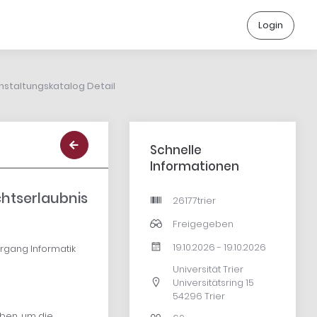
Login
nstaltungskatalog Detail
Schnelle
Informationen
chtserlaubnis
26177trier
Freigegeben
19.10.2026 - 19.10.2026
rgang Informatik
Universität Trier
Universitätsring 15
54296 Trier
ben, um die