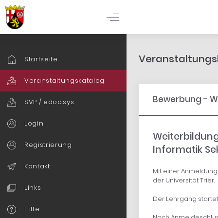
Veranstaltungsk
Startseite
Veranstaltungskatalog
Bewerbung - We
SVP / edoo.sys
Login
Weiterbildung
Registrierung
Informatik Sek
Kontakt
Mit einer Anmeldung 
der Universität Trier.
Links
Der Lehrgang starte
Hilfe
Nach Anmeldeschluss