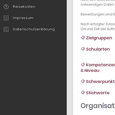
notwendigen Daten f
Reisekosten
Bewerbungen sind tr
Impressum
Nach erfolgter Zulass
Ort und Zeit der Auf
Datenschutzerklärung
Zielgruppen
Schularten
Kompetenze
& Niveau
Schwerpunkt
Stichworte
Organisat