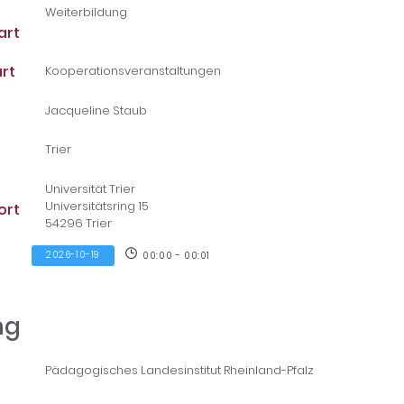
Weiterbildung
art
rt
Kooperationsveranstaltungen
Jacqueline Staub
Trier
Universität Trier
Universitätsring 15
ort
54296 Trier
2026-10-19
00:00 - 00:01
ng
Pädagogisches Landesinstitut Rheinland-Pfalz