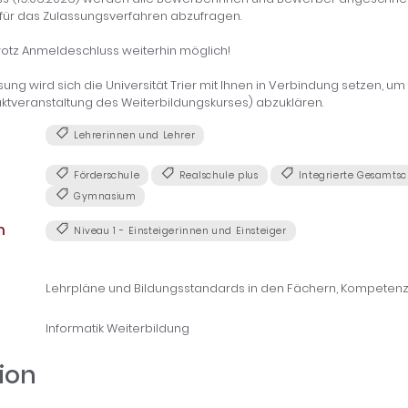
ür das Zulassungsverfahren abzufragen.
otz Anmeldeschluss weiterhin möglich!
ung wird sich die Universität Trier mit Ihnen in Verbindung setzen, um w
taktveranstaltung des Weiterbildungskurses) abzuklären.
Lehrerinnen und Lehrer
Förderschule
Realschule plus
Integrierte Gesamtsc
Gymnasium
n
Niveau 1 - Einsteigerinnen und Einsteiger
Lehrpläne und Bildungsstandards in den Fächern, Kompetenz
Informatik Weiterbildung
ion