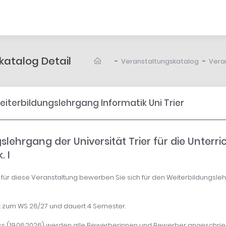
atalog Detail
-
-
Veranstaltungskatalog
Vera
iterbildungslehrgang Informatik Uni Trier
slehrgang der Universität Trier für die Unterri
. I
für diese Veranstaltung bewerben Sie sich für den Weiterbildungsleh
t zum WS 26/27 und dauert 4 Semester.
 (19.06.2026) werden alle Bewerberinnen und Bewerber angeschrie