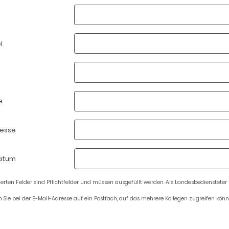
l
e
resse
atum
ierten Felder sind Pflichtfelder und müssen ausgefüllt werden. Als Landesbediensteter
en Sie bei der E-Mail-Adresse auf ein Postfach, auf das mehrere Kollegen zugreifen könn