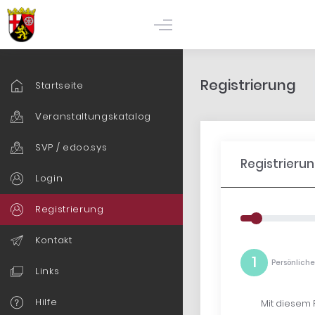
Registrierung
Startseite
Veranstaltungskatalog
SVP / edoo.sys
Registrierun
Login
Registrierung
Kontakt
1
Persönlich
Links
Hilfe
Mit diesem 