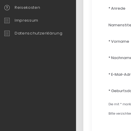
Reisekosten
* Anrede
Impressum
Namenstite
Datenschutzerklärung
* Vorname
* Nachnam
* E-Mail-Ad
* Geburtsd
Die mit * mark
Bitte verzicht