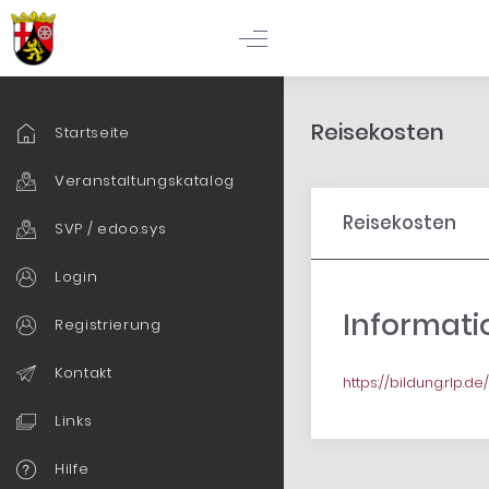
Reisekosten
Startseite
Veranstaltungskatalog
Reisekosten
SVP / edoo.sys
Login
Informatio
Registrierung
Kontakt
https://bildung.rlp.
Links
Hilfe