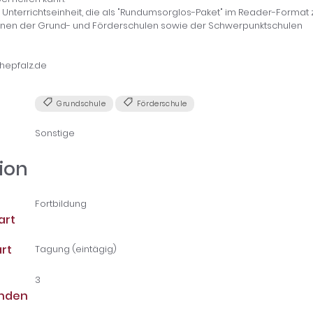
e Unterrichtseinheit, die als "Rundumsorglos-Paket" im Reader-Format 
innen der Grund- und Förderschulen sowie der Schwerpunktschulen
hepfalz.de
Grundschule
Förderschule
Sonstige
ion
Fortbildung
art
rt
Tagung (eintägig)
3
unden