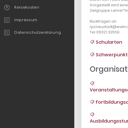
Vorgestellt wird ein
Reisekosten
Zielgruppe: Lehrer*
Impressum
Rückfragen an:
rpz.neustadt@evkirc
Tel: 06321 33559
Datenschutzerklärung
Schularten
Schwerpunkt
Organisat
Veranstaltungs
Fortbildungsa
Ausbildungsst