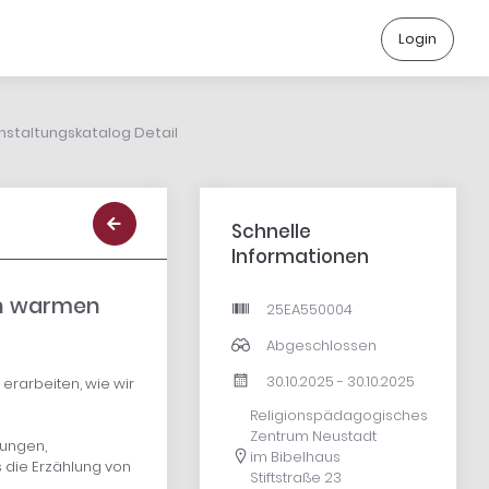
Login
nstaltungskatalog Detail
Schnelle
Informationen
en warmen
25EA550004
Abgeschlossen
30.10.2025 - 30.10.2025
erarbeiten, wie wir
Religionspädagogisches
Zentrum Neustadt
rungen,
im Bibelhaus
 die Erzählung von
Stiftstraße 23