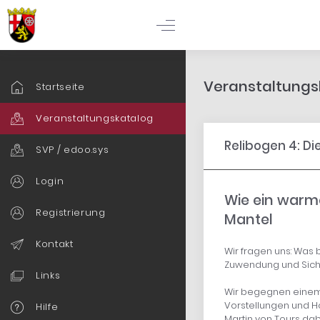
Veranstaltungsk
Startseite
Veranstaltungskatalog
Relibogen 4: D
SVP / edoo.sys
Login
Wie ein warm
Registrierung
Mantel
Kontakt
Wir fragen uns: Was 
Zuwendung und Sich
Links
Wir begegnen einem 
Vorstellungen und H
Hilfe
Martin von Tours dab