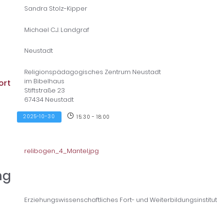
Sandra Stolz-Kipper
Michael C.J. Landgraf
Neustadt
Religionspädagogisches Zentrum Neustadt
im Bibelhaus
ort
Stiftstraße 23
67434 Neustadt
2025-10-30
15:30 - 18:00
relibogen_4_Mantel.jpg
ng
Erziehungswissenschaftliches Fort- und Weiterbildungsinstitut