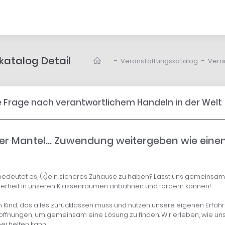
atalog Detail
-
-
Veranstaltungskatalog
Vera
ie Frage nach verantwortlichem Handeln in der Welt
er Mantel… Zuwendung weitergeben wie ein
bedeutet es, (k)ein sicheres Zuhause zu haben? Lasst uns gemeinsam 
erheit in unseren Klassenräumen anbahnen und fördern können!
Kind, das alles zurücklassen muss und nutzen unsere eigenen Erfah
offnungen, um gemeinsam eine Lösung zu finden. Wir erleben, wie uns
ei helfen kann.