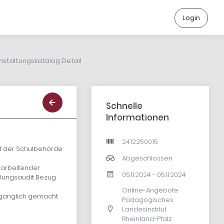
Login
nstaltungskatalog Detail
Schnelle
Informationen
2412250015
it der Schulbehörde
Abgeschlossen
 arbeitender
05.11.2024 - 05.11.2024
klungsaudit Bezug
Online-Angebote
gänglich gemacht
Pädagogisches
Landesinstitut
Rheinland-Pfalz