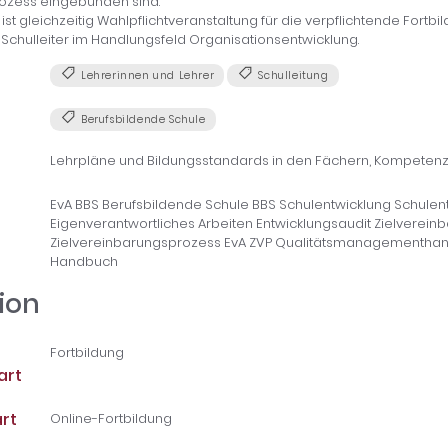
ozess eingebunden sind.
ist gleichzeitig Wahlpflichtveranstaltung für die verpflichtende Fortb
 Schulleiter im Handlungsfeld Organisationsentwicklung.
Lehrerinnen und Lehrer
Schulleitung
Berufsbildende Schule
Lehrpläne und Bildungsstandards in den Fächern, Kompetenz
EvA BBS Berufsbildende Schule BBS Schulentwicklung Schulen
Eigenverantwortliches Arbeiten Entwicklungsaudit Zielverein
Zielvereinbarungsprozess EvA ZVP Qualitätsmanagementh
Handbuch
ion
Fortbildung
art
rt
Online-Fortbildung