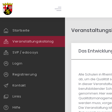
Veranstaltungsk
Startseite
Veranstaltungskatalog
Das Entwicklung
SVP / edoo.sys
Login
Registrierung
Alle Schulen in Rhei
ab, um die Qualität s
In dieser Veranstal
Kontakt
berufsbildender Sch
genommen. Hier werd
Links
Qualitätsmanagemen
werden muss, vorgest
Hilfe
Die Veranstaltung ist