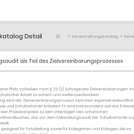
atalog Detail
-
-
Veranstaltungskatalog
Vera
saudit als Teil des Zielvereinbarungsprozesses
nland-Pfalz schließen nach § 23 (2) Schulgesetz Zielvereinbarungen m
chulischer Arbeit zu sichern und weiterzuentwickeln.
tung wird der Zielvereinbarungsprozess zwischen eigenverantwortlich
ule und Schulbehörde erläutert. Es wird insbesondere auf das Entwic
en Praxisbeispiele zu den Unterlagen des schulischen
thandbuches, das vor dem Entwicklungsaudit der Schulbehörde zu
ellt.
 geeignet für Schulleitung sowie für Kolleginnen und Kollegen, die im