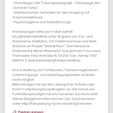
-Grundlagen der Traumapädagogik – Pädagogik des
"sicheren Ortes"
-Stabilisierende Techniken für den Umgang mit
Traumareaktionen
-Psychohygiene und Selbstfürsorge
Anmeldungen bitte per E-Mail vielfalt-
plus@diakoniehilft.de unter Angabe von Vor- und
Nachname, Institution, Ort, Telefonnummer und Mail-
Adresse an Projekt "Vielfalt Plus+", Gemeinsame
Diakonische Werke Rheinland-Süd gGmbH, Frau Laura
Trierweiler, Fleischstraße 16, 54290 Trier, Handy: 0160
1198174, E-Mail: trierweiler@diakoniehilft.de
Eine Erstattung von Fahrtkosten, Teilnahmegebühren,
Unterbringungs- und Verpflegungskosten ist leider
nicht möglich.
Bitte erfragen Sie bei der Leitung Ihrer Schule oder
Ihrem Fortbildungsbeauftragten, ob die Schule ein
Fortbildungsbudget hat und Sie einen Zuschuss über
dieses Budget erhalten können. Der Zuschuss kann
unter http://fobu.bildung-rp.de beantragt werden.
Zielgruppen