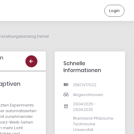
Login
nstaltungskatalog Detail
im
Schnelle
Informationen
aptiven
25KOV17022
Abgeschlossen
29.04.2025 -
ützten Experiments
29.04.2025
ner automatisierten
 mit zunehmender
Rheinland-Pfälzische
hwarz-Weiß-Sehen
Technische
 mehr Licht.
Universität
lichen und