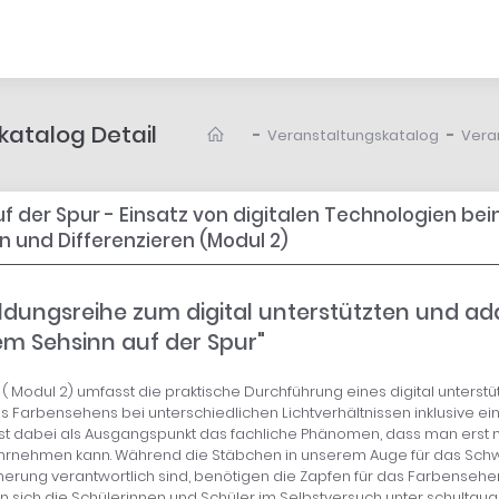
atalog Detail
-
-
Veranstaltungskatalog
Vera
f der Spur - Einsatz von digitalen Technologien be
 und Differenzieren (Modul 2)
bildungsreihe zum digital unterstützten und ad
em Sehsinn auf der Spur"
( Modul 2) umfasst die praktische Durchführung eines digital unterst
 Farbensehens bei unterschiedlichen Lichtverhältnissen inklusive ei
 ist dabei als Ausgangspunkt das fachliche Phänomen, dass man erst
ahrnehmen kann. Während die Stäbchen in unserem Auge für das Sc
rung verantwortlich sind, benötigen die Zapfen für das Farbensehen
 sich die Schülerinnen und Schüler im Selbstversuch unter schultaug