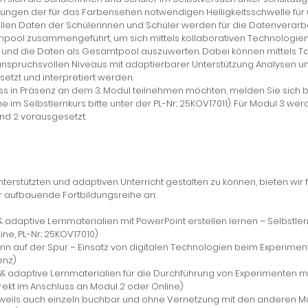
gungen der für das Farbensehen notwendigen Helligkeitsschwelle für 
ellen Daten der Schülerinnen und Schüler werden für die Datenverar
ool zusammengeführt, um sich mittels kollaborativen Technolog
 und die Daten als Gesamtpool auszuwerten. Dabei können mittels Ta
 anspruchsvollen Niveaus mit adaptierbarer Unterstützung Analysen 
tzt und interpretiert werden.
s in Präsenz an dem 3. Modul teilnehmen möchten, melden Sie sich bitt
 im Selbstlernkurs bitte unter der PL-Nr.: 25KOV17011). Für Modul 3 we
und 2 vorausgesetzt.
unterstützten und adaptiven Unterricht gestalten zu können, bieten wir f
r aufbauende Fortbildungsreihe an:
e & adaptive Lernmaterialien mit PowerPoint erstellen lernen – Selbstler
ne, PL-Nr.: 25KOV17010)
nn auf der Spur – Einsatz von digitalen Technologien beim Experimen
enz)
ve & adaptive Lernmaterialien für die Durchführung von Experimenten m
irekt im Anschluss an Modul 2 oder Online)
jeweils auch einzeln buchbar und ohne Vernetzung mit den anderen M