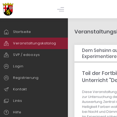
Veranstaltungsk
Startseite
Veranstaltungskatalog
Dem Sehsinn au
SVP / edoo.sys
Experimentieren
Login
Teil der Fort
Registrierung
Unterricht "D
Kontakt
Diese Veranstaltung 
zur Untersuchung des
Links
Auswertung. Zentral
Helligkeit Farben w
bei Nacht und Dämme
Hilfe
Im Experiment nähern