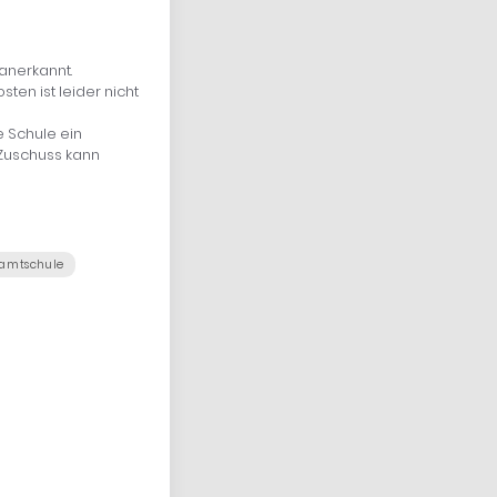
anerkannt.
en ist leider nicht
e Schule ein
 Zuschuss kann
samtschule