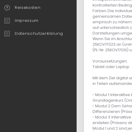
kontrollierten Bedin
Reisekosten
Farben. Die individu
gemeinsamen Datenp
Impressum
empirisch zu nähern
auf unterschiedlich
Darstellungen umgese
Datenschutzerklärung
Wenn Sie im Anschlus
25KOV17023 an (online
(PL-Nr.: 25KOV17010) 
Voraussetzungen:
Tablet oder Laptop
Mit dem Ziel digital 
in Teilen aufeinande
- Modul 1: Interaktiv
Grundlagenkurs (Onli
- Modul 2: Dem Sehsi
Differenzieren (Präs
- Modul 3: Interakti
erstellen (Präsenz d
Modul 1 und 2 sind 