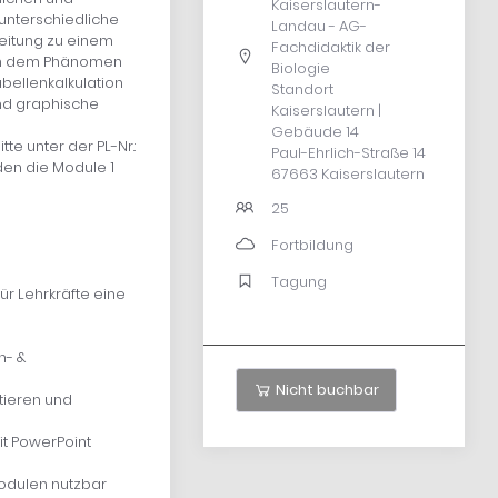
Kaiserslautern-
unterschiedliche
Landau - AG-
beitung zu einem
Fachdidaktik der
ien dem Phänomen
Biologie
bellenkalkulation
Standort
und graphische
Kaiserslautern |
Gebäude 14
e unter der PL-Nr.:
Paul-Ehrlich-Straße 14
rden die Module 1
67663 Kaiserslautern
25
Fortbildung
Tagung
ür Lehrkräfte eine
n- &
Nicht buchbar
tieren und
it PowerPoint
odulen nutzbar