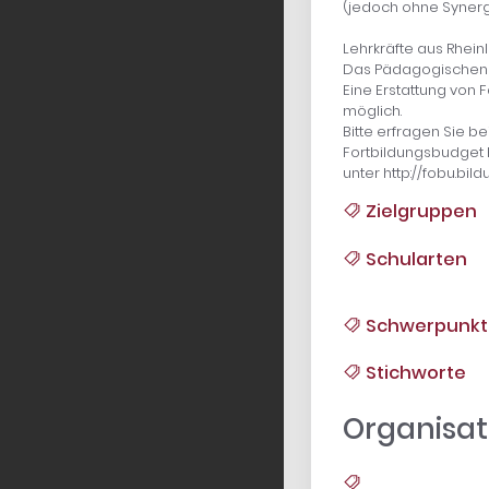
(jedoch ohne Synerg
Lehrkräfte aus Rheinl
Das Pädagogischen La
Eine Erstattung von 
möglich.
Bitte erfragen Sie b
Fortbildungsbudget 
unter http://fobu.bi
Zielgruppen
Schularten
Schwerpunkt
Stichworte
Organisat