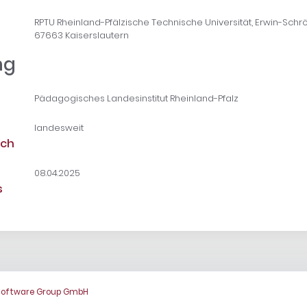
RPTU Rheinland-Pfälzische Technische Universität, Erwin-Schröd
67663 Kaiserslautern
ng
Pädagogisches Landesinstitut Rheinland-Pfalz
landesweit
ich
08.04.2025
s
Software Group GmbH