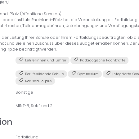
ien).
and-Pfalz (öffentliche Schulen):
ndesinstituts Rheinland-Pfalz hat die Veranstaltung als Fortbildung 
Fahrtkosten, Teilnahmegebühren, Unterbringungs- und Verpflegungskost
ei der Leitung Ihrer Schule oder Ihrem Fortbildungsbeauftragten, ob di
hat und Sie einen Zuschuss über dieses Budget erhalten können. Der
ldung-rp.de beantragt werden.
Lehrerinnen und Lehrer
Pädagogische Fachkräfte
Berufsbildende Schule
Gymnasium
Integrierte Ge
Realschule plus
Sonstige
MINT-B, Sek. 1 und 2
ion
Fortbildung