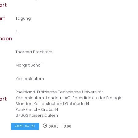
art
rt
Tagung
4
unden
Theresa Brechters
Margrit Scholl
Kaiserslautern
Rheinland-Pfälzische Technische Universität
Kaiserslautern-Landau - AG-Fachdidaktik der Biologie
ort
Standort Kaiserslautern | Gebäude 14
Paul-Ehrlich-Straße 14
67663 Kaiserslautern
2025-04-29
09:00 - 13:00