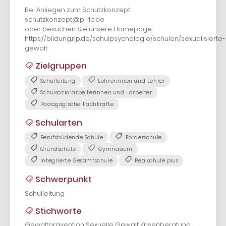
Bei Anliegen zum Schutzkonzept:
schutzkonzept@pl.rlp.de
oder besuchen Sie unsere Homepage:
https://bildung.rlp.de/schulpsychologie/schulen/sexualisierte-
gewalt
Zielgruppen
Schulleitung
Lehrerinnen und Lehrer
Schulsozialarbeiterinnen und -arbeiter
Pädagogische Fachkräfte
Schularten
Berufsbildende Schule
Förderschule
Grundschule
Gymnasium
Integrierte Gesamtschule
Realschule plus
Schwerpunkt
Schulleitung
Stichworte
Gewaltprävention Sexuelle Gewalt Krisenberatung